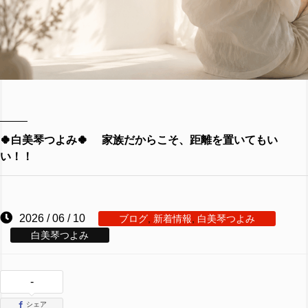
🍀白美琴つよみ🍀 家族だからこそ、距離を置いてもい
い！！
2026 / 06 / 10
ブログ
,
新着情報
,
白美琴つよみ
白美琴つよみ
-
シェア