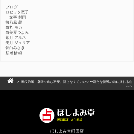
ブログ
ロゼッタ恋子
一文字 村雨
桜乃風 馨
白丸 モカ
白美琴つよみ
紫月 アルネ
美月 ジュリア
音白みさき
新着情報
> 🌸桜乃風 馨🌸✨進む不安、隠さなくていい✨ 〜新たな挑戦の前に揺れる心
へ〜
ほしよみ堂町田店