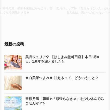
« 🌸桜乃風 馨🌸🍀家族だからこそ、苦
美月ジュリア💫 「忘れられない人」がい
しくなる関係もある🍀
る人生は、悪いものじゃない！ »
最新の投稿
美月ジュリア🌹 【ほしよみ堂町田店】本日8月8
日、1周年を迎えました✨
🍀白美琴つよみ🍀 甘えるって、どういうこと？
🌸桜乃風 馨🌸✨「頑張らなきゃ」を少し休んでみ
ませんか？✨