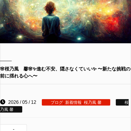
🌸桜乃風 馨🌸✨進む不安、隠さなくていい✨ 〜新たな挑戦の
前に揺れる心へ〜
2026 / 05 / 12
ブログ
,
新着情報
,
桜乃風 馨
桜
乃風 馨
-