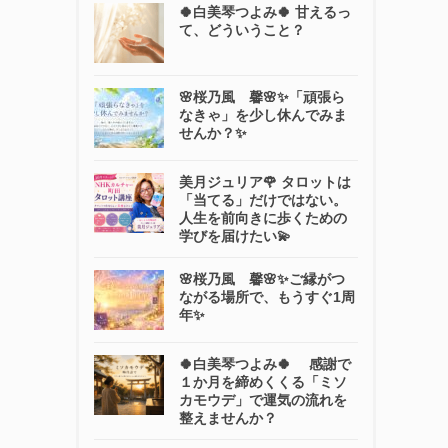
🍀白美琴つよみ🍀 甘えるっ
て、どういうこと？
🌸桜乃風 馨🌸✨「頑張ら
なきゃ」を少し休んでみま
せんか？✨
美月ジュリア🌹 タロットは
「当てる」だけではない。
人生を前向きに歩くための
学びを届けたい💫
🌸桜乃風 馨🌸✨ご縁がつ
ながる場所で、もうすぐ1周
年✨
🍀白美琴つよみ🍀 感謝で
１か月を締めくくる「ミソ
カモウデ」で運気の流れを
整えませんか？